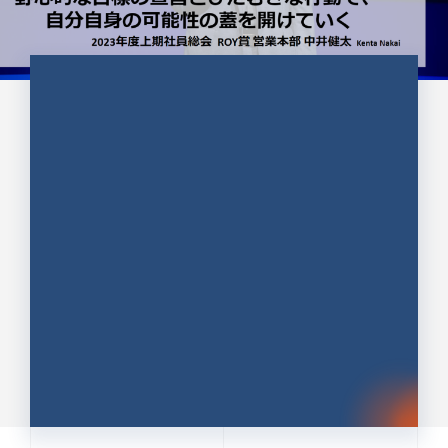
CULTURE 37
野心的な目標の宣言とひたむきな
行動で、自分自身の可能性の蓋を
開けていく ｜2023年度上期社...
中井 健太（なかい けんた）（PR TIMES 第二営業本
部副部長）
DATE:2024.01.17
セールス
新卒 総合職
社員インタビュー
PR TIMES