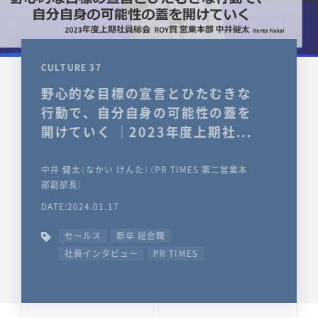
CULTURE 37
野心的な目標の宣言とひたむきな
行動で、自分自身の可能性の蓋を
開けていく ｜2023年度上期社...
中井 健太（なかい けんた）（PR TIMES 第二営業本
部副部長）
DATE:2024.01.17
セールス
新卒 総合職
社員インタビュー
PR TIMES