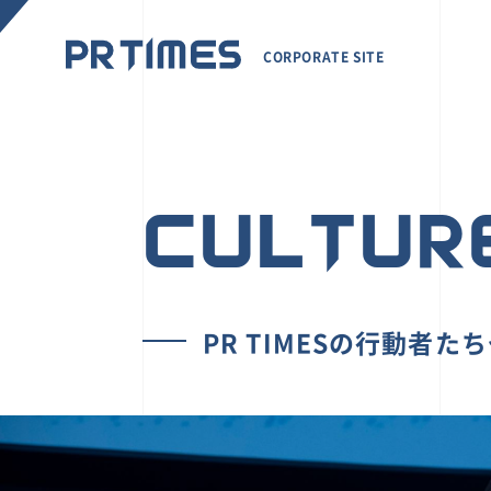
CORPORATE SITE
CULTUR
PR TIMESの行動者た