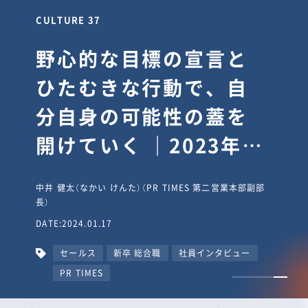
CULTURE 30
逆境では自分のスタン
スを変え“予想を裏切
り、期待を超える”【真
輔塾・前編】
山田真輔（やまだ しんすけ）（執行役員 兼 Jooto事業部
長）
DATE:2023.09.08
カルチャー
CxO
キャリア入社
Jooto