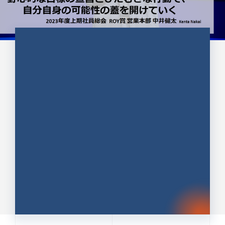
CULTURE 37
野心的な目標の宣言とひたむきな
行動で、自分自身の可能性の蓋を
開けていく ｜2023年度上期社...
中井 健太（なかい けんた）（PR TIMES 第二営業本
部副部長）
DATE:2024.01.17
セールス
新卒 総合職
社員インタビュー
PR TIMES