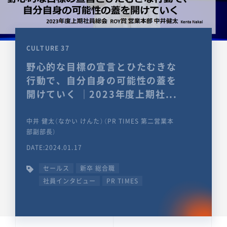
CULTURE 37
野心的な目標の宣言とひたむきな
行動で、自分自身の可能性の蓋を
開けていく ｜2023年度上期社...
中井 健太（なかい けんた）（PR TIMES 第二営業本
部副部長）
DATE:2024.01.17
セールス
新卒 総合職
社員インタビュー
PR TIMES