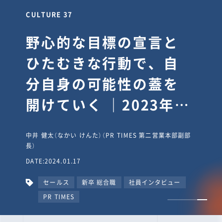
CULTURE 30
逆境では自分のスタン
スを変え“予想を裏切
り、期待を超える”【真
輔塾・前編】
山田真輔（やまだ しんすけ）（執行役員 兼 Jooto事業部
長）
DATE:2023.09.08
カルチャー
CxO
キャリア入社
Jooto