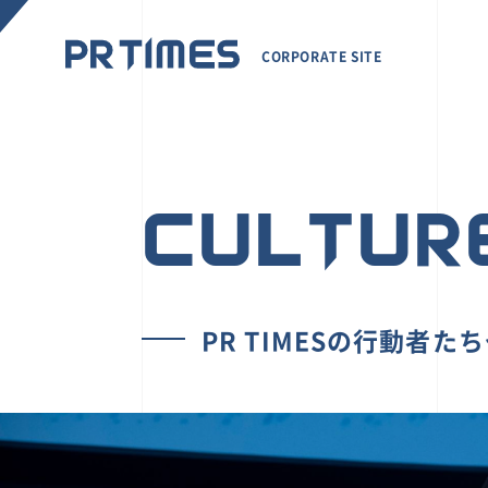
CORPORATE SITE
CULTUR
PR TIMESの行動者た