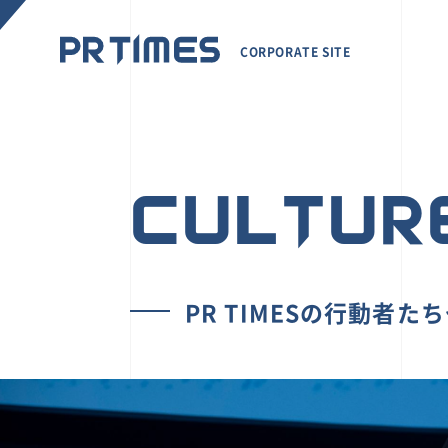
CORPORATE SITE
CULTUR
PR TIMESの行動者た