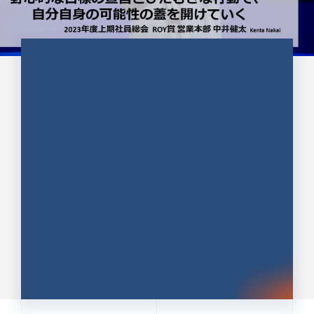
CULTURE 37
野心的な目標の宣言とひたむきな
行動で、自分自身の可能性の蓋を
開けていく ｜2023年度上期社...
中井 健太（なかい けんた）（PR TIMES 第二営業本
部副部長）
DATE:2024.01.17
セールス
新卒 総合職
社員インタビュー
PR TIMES