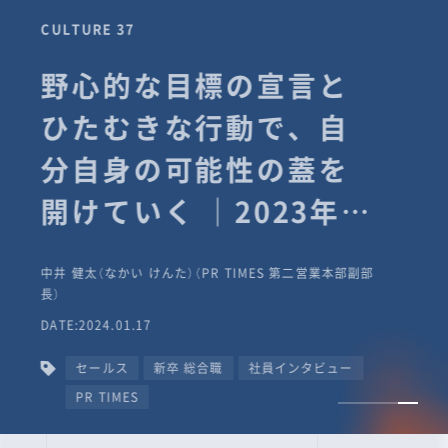
CULTURE 37
野心的な目標の宣言と
ひたむきな行動で、自
分自身の可能性の蓋を
開けていく ｜2023年度
上期社員総会受賞イン
中井 健太（なかい けんた）（PR TIMES 第二営業本部副部
タビュー #PR
長）
DATE:2024.01.17
TIMESな人たち
セールス
新卒 総合職
社員インタビュー
PR TIMES