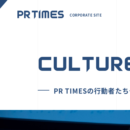
CORPORATE SITE
CULTUR
PR TIMESの行動者た